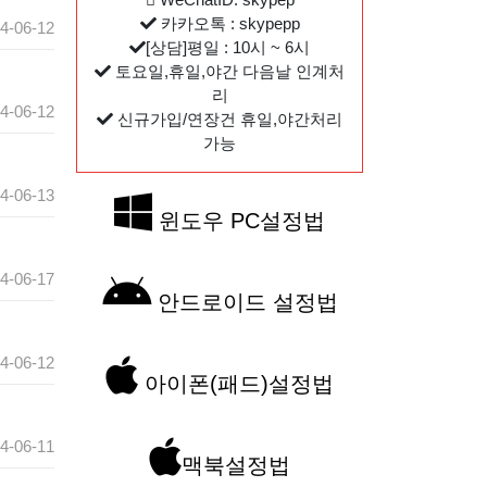
카카오톡 : skypepp
4-06-12
[상담]평일 : 10시 ~ 6시
토요일,휴일,야간 다음날 인계처
리
4-06-12
신규가입/연장건 휴일,야간처리
가능
4-06-13
윈도우 PC설정법
4-06-17
안드로이드 설정법
4-06-12
아이폰(패드)설정법
4-06-11
맥북설정법