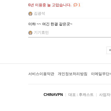
6년 이용중 늘 고맙습니다.
1
김광석
이햐 ~~ 여긴 한결 같은곳~
기기효민
서비스이용약관
개인정보처리방침
이메일무단
CHINAVPN
|
대표 : 후캐스트
|
사업자등