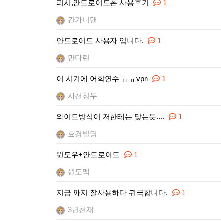
피시,안드로이드폰 사용후기
1
간가니맨
안드로이드 사용자 입니다.
1
만다린
이 시기에 어학연수 ㅠㅠvpn
1
사천청두
와이드방식이 저한테는 맞는듯....
1
효경빌딩
윈도우+안드로이드
1
윈도맥
지금 까지 잘사용하다 귀국합니다.
1
3년천재