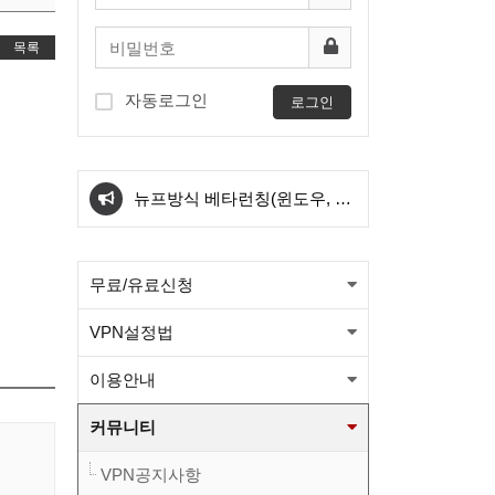
목록
자동로그인
로그인
아이폰 전용서버 신설
뉴프방식 베타런칭(윈도우, 안
드로이드) 와 kt서버 삭제관련
[필독] 새로운방식 도입에 따른
무료/유료신청
공지
KT서버 삭제 예정공지
와이드 방식 sk1번/sk2번
VPN설정법
OVPN파일이 업그레드 되었습
와이드 방식 kt1번 OVPN파일
이용안내
니다.(적용법본문참고)
이 변경 되었습니다.(적용법본
와이드 방식 sk1번/sk2번
커뮤니티
VPN공지사항
문참고)
OVPN파일이 업그레드 되었습
아이폰 전용서버 신설