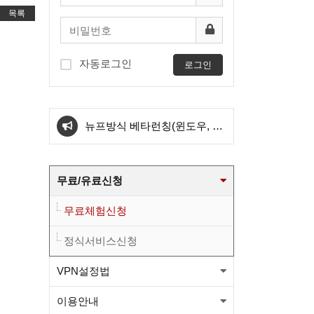
목록
자동로그인
로그인
아이폰 전용서버 신설
뉴프방식 베타런칭(윈도우, 안
드로이드) 와 kt서버 삭제관련
[필독] 새로운방식 도입에 따른
무료/유료신청
공지
KT서버 삭제 예정공지
와이드 방식 sk1번/sk2번
무료체험신청
OVPN파일이 업그레드 되었습
와이드 방식 kt1번 OVPN파일
정식서비스신청
니다.(적용법본문참고)
이 변경 되었습니다.(적용법본
와이드 방식 sk1번/sk2번
VPN설정법
이용안내
문참고)
OVPN파일이 업그레드 되었습
아이폰 전용서버 신설