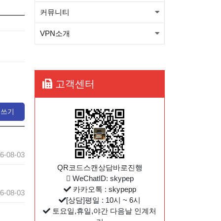
커뮤니티
니다.(적용법본문참고)
뉴프방식 베타런칭(윈도우, 안
VPN소개
드로이드) 와 kt서버 삭제관련
[필독] 새로운방식 도입에 따른
공지
KT서버 삭제 예정공지
와이드 방식 sk1번/sk2번
고객센터
OVPN파일이 업그레드 되었습
와이드 방식 kt1번 OVPN파일
글쓰기
니다.(적용법본문참고)
이 변경 되었습니다.(적용법본
와이드 방식 sk1번/sk2번
문참고)
OVPN파일이 업그레드 되었습
6-08-03
니다.(적용법본문참고)
QR코드스캔상담바로진행
WeChatID: skypep
카카오톡 : skypepp
6-08-03
[상담]평일 : 10시 ~ 6시
토요일,휴일,야간 다음날 인계처