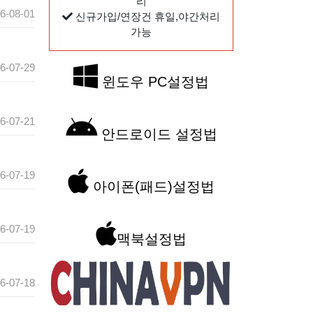
리
6-08-01
신규가입/연장건 휴일,야간처리
가능
6-07-29
윈도우 PC설정법
6-07-21
안드로이드 설정법
6-07-19
아이폰(패드)설정법
6-07-19
맥북설정법
6-07-18