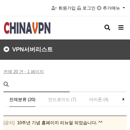
회원가입
로그인
추가메뉴
검
메
색
뉴
버
버
튼
튼
VPN서버리스트
전체 20 건 - 1 페이지
전체분류 (20)
안드로이드 (7)
아이폰 (4)
윈도
[공지]
10주년 기념 홈페이지 리뉴얼 되었습니다. ^^