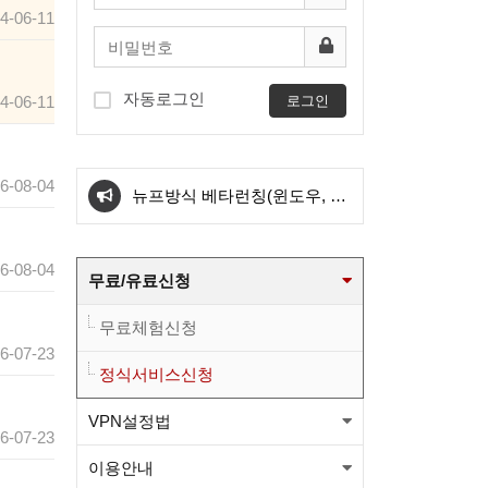
4-06-11
자동로그인
4-06-11
로그인
아이폰 전용서버 신설
6-08-04
뉴프방식 베타런칭(윈도우, 안
드로이드) 와 kt서버 삭제관련
[필독] 새로운방식 도입에 따른
6-08-04
무료/유료신청
공지
KT서버 삭제 예정공지
와이드 방식 sk1번/sk2번
무료체험신청
6-07-23
OVPN파일이 업그레드 되었습
와이드 방식 kt1번 OVPN파일
정식서비스신청
니다.(적용법본문참고)
이 변경 되었습니다.(적용법본
와이드 방식 sk1번/sk2번
VPN설정법
6-07-23
이용안내
문참고)
OVPN파일이 업그레드 되었습
아이폰 전용서버 신설