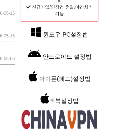
리
신규가입/연장건 휴일,야간처리
6-05-15
가능
윈도우 PC설정법
6-05-16
안드로이드 설정법
6-05-06
아이폰(패드)설정법
맥북설정법