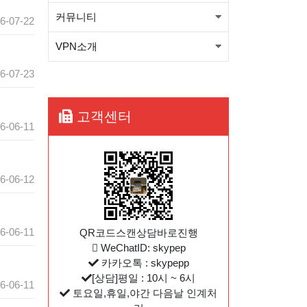
커뮤니티
6-07-22
니다.(적용법본문참고)
뉴프방식 베타런칭(윈도우, 안
VPN소개
드로이드) 와 kt서버 삭제관련
[필독] 새로운방식 도입에 따른
6-07-23
공지
KT서버 삭제 예정공지
와이드 방식 sk1번/sk2번
고객센터
OVPN파일이 업그레드 되었습
와이드 방식 kt1번 OVPN파일
6-06-11
니다.(적용법본문참고)
이 변경 되었습니다.(적용법본
와이드 방식 sk1번/sk2번
6-06-12
문참고)
OVPN파일이 업그레드 되었습
니다.(적용법본문참고)
6-06-11
QR코드스캔상담바로진행
WeChatID: skypep
카카오톡 : skypepp
[상담]평일 : 10시 ~ 6시
6-06-11
토요일,휴일,야간 다음날 인계처